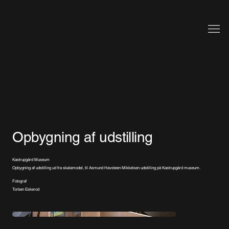
Opbygning af udstilling
Kastrupgård Museum
Opbygning af udstilling ud fra skalamodel, til Asmund Havsteen Mikkelsen udstilling på Kastrupgård museum.
Fotograf
Torben Eskerod